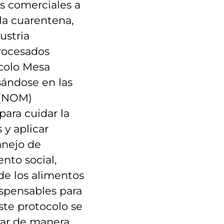
s comerciales a
 la cuarentena,
ustria
rocesados
colo Mesa
sándose en las
 (NOM)
ara cuidar la
 y aplicar
anejo de
nto social,
 de los alimentos
dispensables para
ste protocolo se
ar de manera