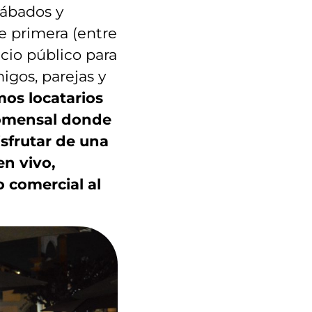
sábados y
le primera (entre
acio público para
igos, parejas y
mos locatarios
comensal donde
isfrutar de una
n vivo,
 comercial al