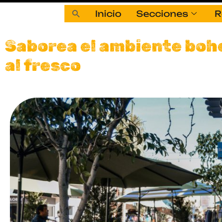
Inicio
Secciones
R
Saborea el ambiente boh
al fresco