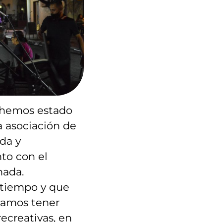
 hemos estado
a asociación de
da y
to con el
nada.
tiempo y que
damos tener
recreativas, en