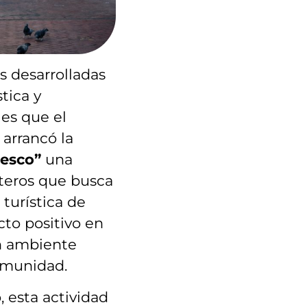
s desarrolladas
stica y
es que el
arrancó la
resco”
una
nteros que busca
turística de
to positivo en
un ambiente
comunidad.
 esta actividad