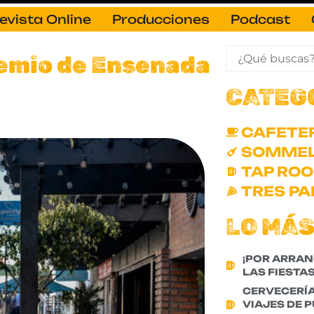
evista Online
Producciones
Podcast
emio de Ensenada
CATEG
CAFETE
SOMMEL
TAP RO
TRES PA
LO MÁS
¡POR ARRAN
LAS FIESTAS
CERVECERÍ
VIAJES DE 