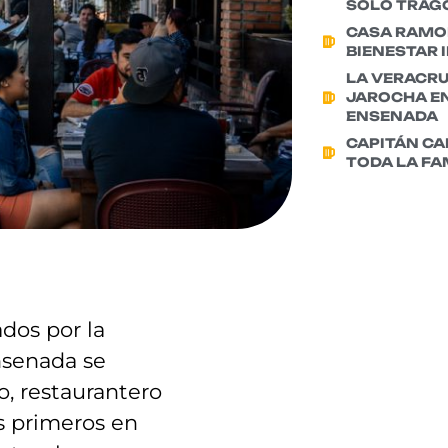
SOLO TRAG
CASA RAMON
BIENESTAR 
LA VERACR
JAROCHA EN
ENSENADA
CAPITÁN CA
TODA LA FA
ados por la
nsenada se
o, restaurantero
os primeros en