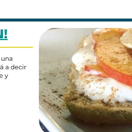
!
, una
á a decir
e y