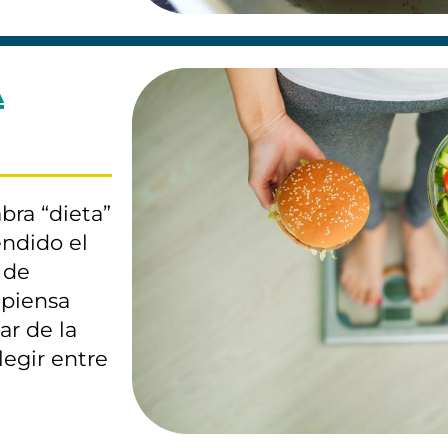
A
bra “dieta”
endido el
 de
 piensa
ar de la
legir entre