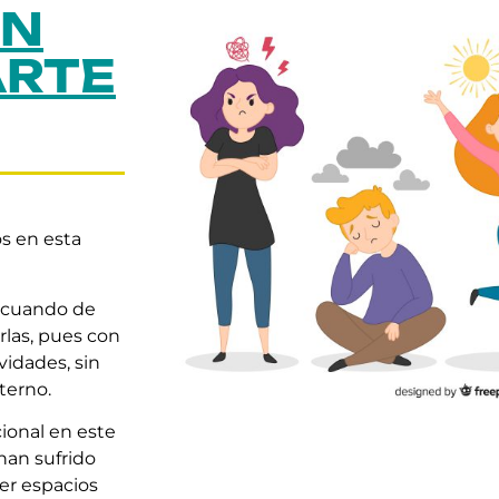
EN
ARTE
s en esta
s cuando de
rlas, pues con
vidades, sin
terno.
ional en este
han sufrido
er espacios