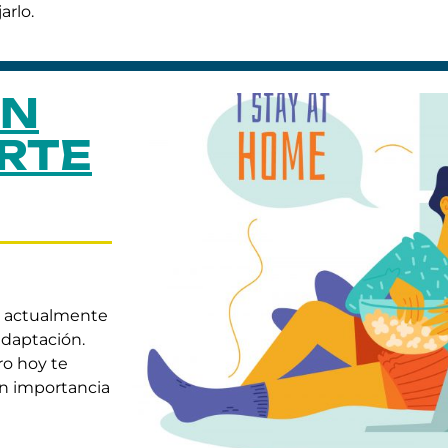
rlo.
EN
RTE
es actualmente
adaptación.
ro hoy te
ran importancia