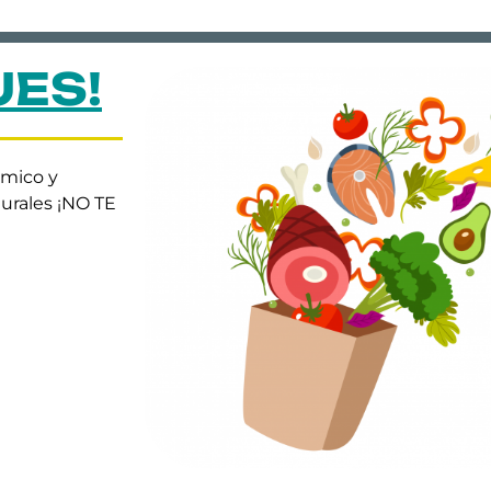
UES!
ómico y
urales ¡NO TE