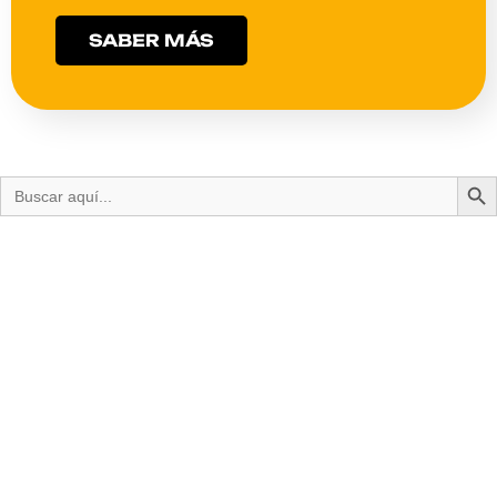
SABER MÁS
Bot
Buscar: