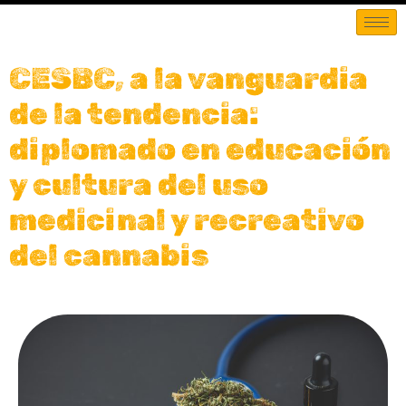
CESBC, a la vanguardia
de la tendencia:
diplomado en educación
y cultura del uso
medicinal y recreativo
del cannabis