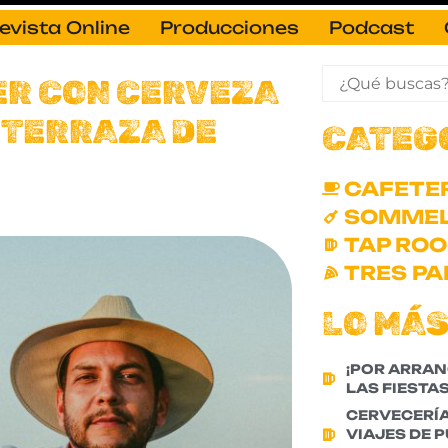
evista Online
Producciones
Podcast
ER CON CERVEZA
 TERRAZA DE
CATEG
CAFETE
SOMMEL
TAP RO
TRES PA
LO MÁS
¡POR ARRAN
LAS FIESTAS
CERVECERÍ
VIAJES DE 