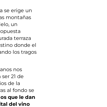
a se erige un
las montañas
ielo, un
ropuesta
urada terraza
estino donde el
ndo los tragos
canos nos
 ser 21 de
ios de la
as al fondo se
os que le dan
tal del vino