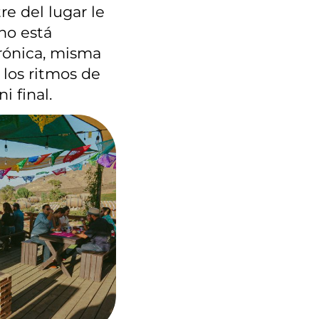
re del lugar le
no está
rónica, misma
 los ritmos de
i final.