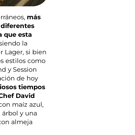
erráneos,
más
 diferentes
a que esta
 siendo la
 Lager, si bien
os estilos como
nd y Session
ación de hoy
ciosos tiempos
 Chef David
 con maíz azul,
 árbol y una
 con almeja