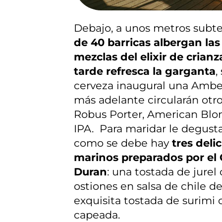
Debajo, a unos metros subt
de 40 barricas albergan las
mezclas del elixir de crianz
tarde refresca la garganta
,
cerveza inaugural una Amber
más adelante circularán otr
Robus Porter, American Blo
IPA. Para maridar le degust
como se debe hay
tres deli
marinos preparados por el
Duran
: una tostada de jurel
ostiones en salsa de chile de
exquisita tostada de surimi
capeada.