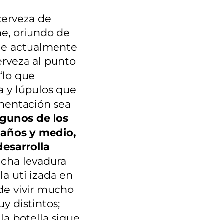
cerveza de
ne, oriundo de
ue actualmente
erveza al punto
“lo que
a y lúpulos que
mentación sea
lgunos de los
2 años y medio,
desarrolla
ha levadura
la utilizada en
de vivir mucho
y distintos;
la botella sigue