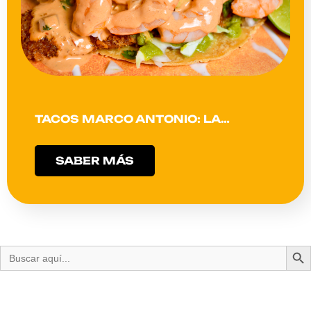
TACOS MARCO ANTONIO: LA…
SABER MÁS
Bot
Buscar: