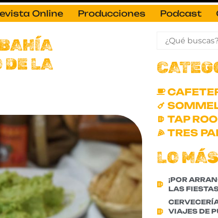
evista Online
Producciones
Podcast
 BAHÍA
 DE LA
CATEG
CAFETE
SOMMEL
TAP RO
TRES PA
LO MÁS
¡POR ARRAN
LAS FIESTAS
CERVECERÍ
VIAJES DE 