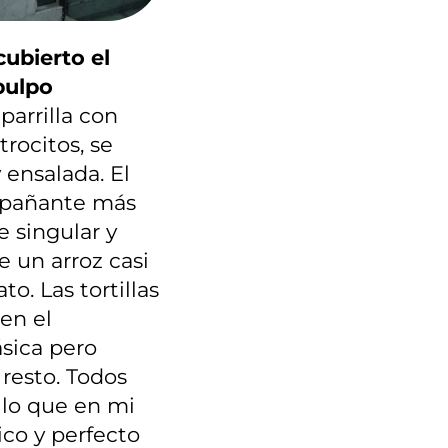
ubierto el
“pulpo
 parrilla con
rocitos, se
 ensalada. El
ompañante más
e singular y
 un arroz casi
o. Las tortillas
en el
sica pero
resto. Todos
lo que en mi
ico y perfecto