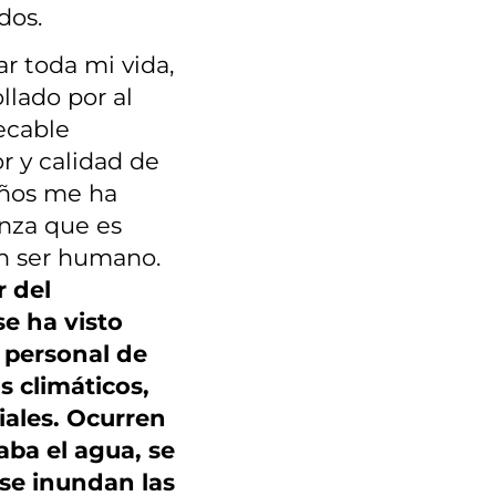
dos.
r toda mi vida,
llado por al
ecable
or y calidad de
 años me ha
anza que es
un ser humano.
r del
se ha visto
 personal de
s climáticos,
iales. Ocurren
aba el agua, se
se inundan las