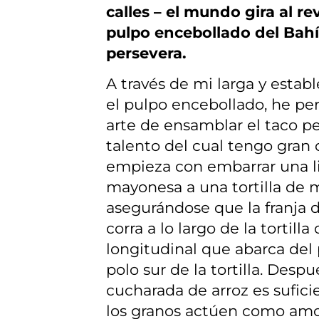
calles – el mundo gira al re
pulpo encebollado del Bah
persevera.
A través de mi larga y estab
el pulpo encebollado, he pe
arte de ensamblar el taco pe
talento del cual tengo gran 
empieza con embarrar una l
mayonesa a una tortilla de m
asegurándose que la franja
corra a lo largo de la tortill
longitudinal que abarca del 
polo sur de la tortilla. Despu
cucharada de arroz es sufici
los granos actúen como am