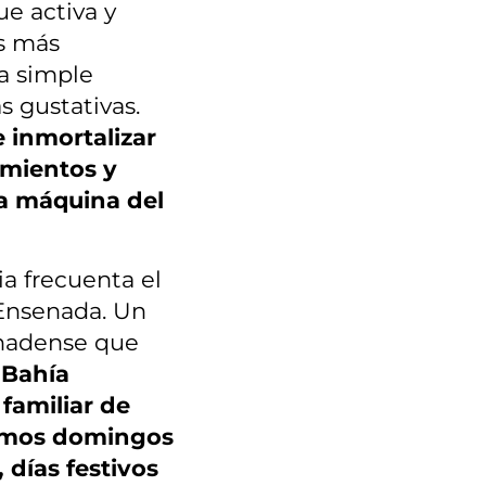
e activa y
s más
a simple
s gustativas.
e inmortalizar
imientos y
na máquina del
a frecuenta el
 Ensenada. Un
enadense que
.
Bahía
familiar de
amos domingos
 días festivos