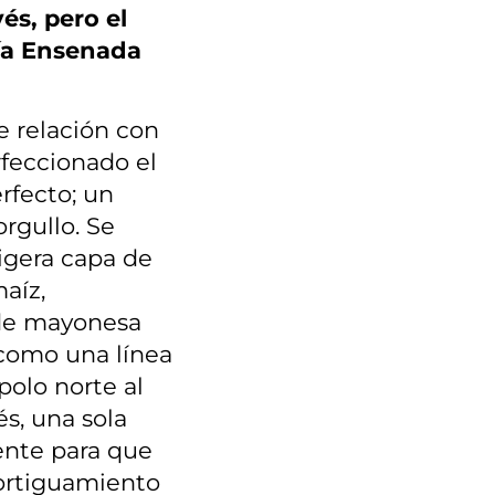
vés, pero el
ía Ensenada
le relación con
rfeccionado el
rfecto; un
orgullo. Se
igera capa de
aíz,
 de mayonesa
a como una línea
polo norte al
és, una sola
ente para que
ortiguamiento