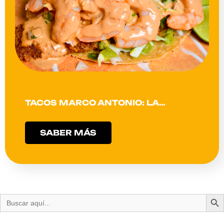
TACOS MARCO ANTONIO: LA…
SABER MÁS
Bot
Buscar: